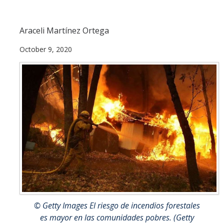
People
Araceli Martínez Ortega
Faculty
October 9, 2020
Researchers
Leadership and Staff
Executive Committee
Alumni
Research
Publications
Groups
Posters
© Getty Images El riesgo de incendios forestales
es mayor en las comunidades pobres. (Getty