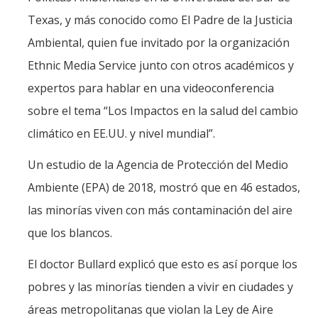
Texas, y más conocido como El Padre de la Justicia
Post-Award
Ambiental, quien fue invitado por la organización
Misc
Ethnic Media Service junto con otros académicos y
Membership
expertos para hablar en una videoconferencia
sobre el tema “Los Impactos en la salud del cambio
Funding Opportunities
climático en EE.UU. y nivel mundial”.
Media
Un estudio de la Agencia de Protección del Medio
Graphics
Ambiente (EPA) de 2018, mostró que en 46 estados,
las minorías viven con más contaminación del aire
News
que los blancos.
Photo Gallery
El doctor Bullard explicó que esto es así porque los
Video Gallery
pobres y las minorías tienden a vivir en ciudades y
UCTV
áreas metropolitanas que violan la Ley de Aire