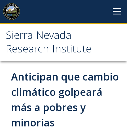
Skip to content
Sierra Nevada
Sierra Nevada Research
Research Institute
Institute
About
Anticipan que cambio
Mission
climático golpeará
History
más a pobres y
Reports
Incubated Programs
minorías