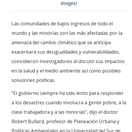
Images)
Events
2026 SNRI Early Career Researcher Lightning Talks
Las comunidades de bajos ingresos de todo el
2026 Distinguished Climate Speaker Series: Dr. Leah Stokes
mundo y las minorías son las más afectadas por la
amenaza del cambio climático que se anticipa
2025 Distinguished Climate Speaker Series: Dr. Michael E. Mann
exacerbará sus desigualdades y vulnerabilidades,
Central Valley Rural Energy Systems Workshop
coincidieron investigadores al discutir sus impactos
2025 Fire Resilience Seminar
en la salud y el medio ambiente así como posibles
soluciones políticas.
Resources
“El gobierno siempre ha sido lento para responder
Purchasing
a los desastres cuando involucra a gente pobre, a la
Reimbursement
clase trabajadora y a las minorías”, dijo el doctor
Reservations
Robert Bullard, profesor de Planeación Urbana y
Políticas Ambientales en la Universidad del Sur de
Pre-Award