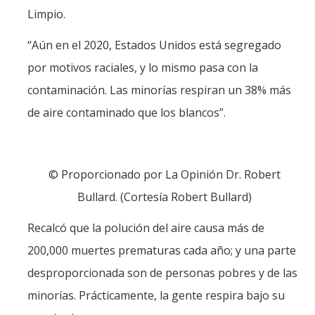
Films
Limpio.
Newsletters
“Aún en el 2020, Estados Unidos está segregado
por motivos raciales, y lo mismo pasa con la
Donate
contaminación. Las minorías respiran un 38% más
Gift Administration Details
de aire contaminado que los blancos”.
Contact Us
© Proporcionado por La Opinión Dr. Robert
Bullard. (Cortesía Robert Bullard)
DIRECTORY
APPLY
GIVE
Recalcó que la polución del aire causa más de
200,000 muertes prematuras cada año; y una parte
desproporcionada son de personas pobres y de las
minorías. Prácticamente, la gente respira bajo su